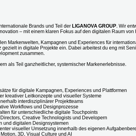
internationale Brands und Teil der
LIGANOVA GROUP
. Wir en
nnovation – mit einem klaren Fokus auf den digitalen Raum von
alen Markenwelten, Kampagnen und Experiences für internationa
zielt in digitale Projekte ein. Dabei arbeitest du eng mit Senio
velopment zusammen.
ndern als Teil ganzheitlicher, systemischer Markenerlebnisse.
sätze für digitale Kampagnen, Experiences und Plattformen
r kreativer Leitkonzepte und visueller Systeme
nerhalb interdisziplinärer Projektteams
reative Workflows und Designprozesse
ten für unterschiedliche digitale Touchpoints
 Directors, Creative Technologists und Developern
en und digitalen Designsystemen
stenter visueller Umsetzung innerhalb des eigenen Aufgabenber
 Motion, 3D, Visual Culture und AI