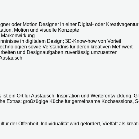
igner oder Motion Designer in einer Digital- oder Kreativagentur
kation, Motion und visuelle Konzepte
le Markenwirkung
ntnisse in digitalem Design; 3D-Know-how von Vorteil
 Technologien sowie Verständnis für deren kreativen Mehrwert
u arbeiten und Designaufgaben zuverlässig umzusetzen
 Austausch
ist ein Ort für Austausch, Inspiration und Weiterentwicklung. Gl
e Extras: großzügige Küche für gemeinsame Kochsessions, Son
ltur der Offenheit. Individualität wird gefördert, Vielfalt als k