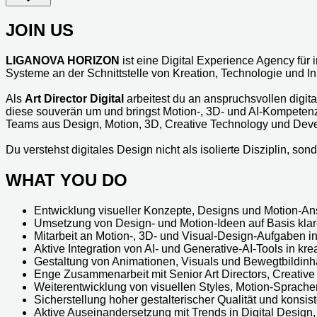
JOIN US
LIGANOVA HORIZON
ist eine Digital Experience Agency für 
Systeme an der Schnittstelle von Kreation, Technologie und I
Als
Art Director Digital
arbeitest du an anspruchsvollen digit
diese souverän um und bringst Motion-, 3D- und AI-Kompetenz ge
Teams aus Design, Motion, 3D, Creative Technology und De
Du verstehst digitales Design nicht als isolierte Disziplin, so
WHAT YOU DO
Entwicklung visueller Konzepte, Designs und Motion-An
Umsetzung von Design- und Motion-Ideen auf Basis klare
Mitarbeit an Motion-, 3D- und Visual-Design-Aufgaben in
Aktive Integration von AI- und Generative-AI-Tools in k
Gestaltung von Animationen, Visuals und Bewegtbildinhal
Enge Zusammenarbeit mit Senior Art Directors, Creative
Weiterentwicklung von visuellen Styles, Motion-Sprach
Sicherstellung hoher gestalterischer Qualität und konsi
Aktive Auseinandersetzung mit Trends in Digital Design,