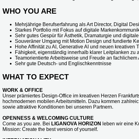
WHO YOU ARE
Mehrjährige Berufserfahrung als Art Director, Digital Des
Starkes Portfolio mit Fokus auf digitale Markenkommuni
Sehr gutes Gespür für Ästhetik, Dramaturgie und digita
Souveräner Umgang mit Motion Design und fundierte Ken
Hohe Affinität zu AI, Generative AI und neuen kreativen
Fähigkeit, eigenständig innerhalb klarer Leitplanken z
Teamorientierte Arbeitsweise und Freude an fachlichem
Sehr gute Deutsch- und Englischkenntnisse
WHAT TO EXPECT
WORK & OFFICE
Unser prämiertes Design-Office im kreativen Herzen Frankfurts 
hochmodernen mobilen Arbeitsmitteln. Dazu kommen zahlreich
sowie attraktive Konditionen bei unseren Partnern.
OPENNESS & WELCOMING CULTURE
Come as you are. Bei
LIGANOVA HORIZON
leben wir eine Ku
Mission: Create the best version of yourself.