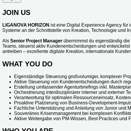
JOIN US
LIGANOVA HORIZON
ist eine Digital Experience Agency fü
Systeme an der Schnittstelle von Kreation, Technologie und I
Als
Senior Project Manager
übernimmst du eigenständig die
Teams, steuerst aktiv Kundenentscheidungen und entwickelst 
antreiben – exzellente digitale Kreation, internationale Kun
WHAT YOU DO
Eigenständige Steuerung großvolumiger, komplexer Pro
Aktive Steuerung von Kundenentscheidungen durch rege
Erstellung umfassender Agenturbriefings inkl. Masterplan
Orchestrierung interdisziplinärer interner und externer
Verantwortung für optimalen Ressourceneinsatz, Kostenef
Proaktive Platzierung von Business-Development-Impul
Fachliche Unterstützung und Anleitung von Junior und M
Souveränes Krisenmanagement bei komplexen Konflik
Aktive Weitergabe von PM-Wissen, Best Practices und 
WHO YOU ARE