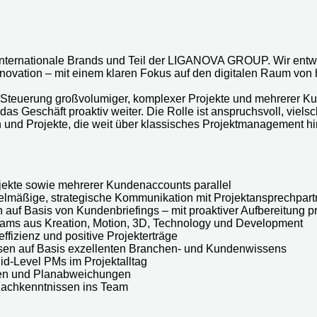
r internationale Brands und Teil der LIGANOVA GROUP. Wir entw
nnovation – mit einem klaren Fokus auf den digitalen Raum von
 Steuerung großvolumiger, komplexer Projekte und mehrerer Ku
das Geschäft proaktiv weiter. Die Rolle ist anspruchsvoll, v
den und Projekte, die weit über klassisches Projektmanagement 
jekte sowie mehrerer Kundenaccounts parallel
lmäßige, strategische Kommunikation mit Projektansprechpar
 auf Basis von Kundenbriefings – mit proaktiver Aufbereitung pr
 Teams aus Kreation, Motion, 3D, Technology und Development
fizienz und positive Projekterträge
sen auf Basis exzellenten Branchen- und Kundenwissens
id-Level PMs im Projektalltag
ten und Planabweichungen
Fachkenntnissen ins Team